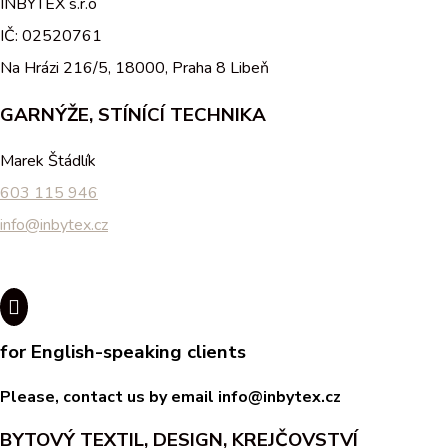
INBYTEX s.r.o
IČ: 02520761
Na Hrázi 216/5, 18000, Praha 8 Libeň
GARNÝŽE, STÍNÍCÍ TECHNIKA
Marek Štádlík
603 115 946
info@inbytex.cz

for English-speaking clients
Please, contact us by email info@inbytex.cz
BYTOVÝ TEXTIL, DESIGN, KREJČOVSTVÍ