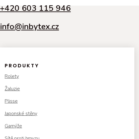
+420 603 115 946
info@inbytex.cz
PRODUKTY
Rolety
Žaluzie
Plisse
Japonské stěny
Garnýže
Sítě proti hmyzu