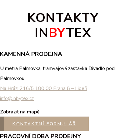
KONTAKTY
IN
BY
TEX
KAMENNÁ PRODEJNA
U metra Palmovka, tramvajová zastávka Divadlo pod
Palmovkou
Na Hrázi 216/5 180 00 Praha 8 – Libeň
info@inbytex.cz
Zobrazit na mapě
KONTAKTNÍ FORMULÁŘ
PRACOVNÍ DOBA PRODEJNY