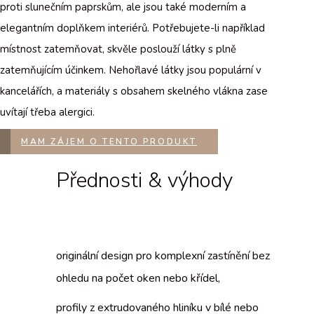
proti slunečním paprskům, ale jsou také moderním a
elegantním doplňkem interiérů. Potřebujete-li například
místnost zatemňovat, skvěle poslouží látky s plně
zatemňujícím účinkem. Nehořlavé látky jsou populární v
kancelářích, a materiály s obsahem skelného vlákna zase
uvítají třeba alergici.
MAM ZÁJEM O TENTO PRODUKT
Přednosti & výhody
originální design pro komplexní zastínění bez
ohledu na počet oken nebo křídel,
profily z extrudovaného hliníku v bílé nebo