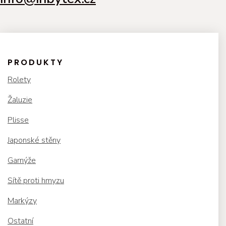
PRODUKTY
Rolety
Žaluzie
Plisse
Japonské stěny
Garnýže
Sítě proti hmyzu
Markýzy
Ostatní