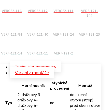
VERGF2-116
VERGF2-112
VERGF2-111
VERF-121-
144
VERF-121-84
VERF-121-40
VERF-121-24
VERF-121-23
VERF-121-14
VERF-121-11
VERF-121-2
Technické parametry
Varianty montáže
atypické
Horní nosník
Montáž
provedení
2-drážkový 3-
do okenního
drážkový 4-
otvoru (strop)
Typ
ne
drážkový 5-
před okenní otvor