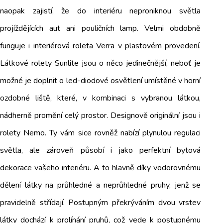
naopak zajistí, že do interiéru neproniknou světla
projíždějících aut ani pouličních lamp. Velmi obdobně
funguje i interiérová roleta Verra v plastovém provedení.
Látkové rolety Sunlite jsou o něco jedinečnější, neboť je
možné je doplnit o led-diodové osvětlení umístěné v horní
ozdobné liště, které, v kombinaci s vybranou látkou,
nádherně promění celý prostor. Designově originální jsou i
rolety Nemo. Ty vám sice rovněž nabízí plynulou regulaci
světla, ale zároveň působí i jako perfektní bytová
dekorace vašeho interiéru. A to hlavně díky vodorovnému
dělení látky na průhledné a neprůhledné pruhy, jenž se
pravidelně střídají. Postupným překrýváním dvou vrstev
látky dochází k prolínání pruhů, což vede k postupnému