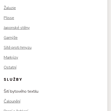
Žaluzie
Plisse
Japonské stěny
Garnýže
Sítě proti hmyzu
Markýzy
Ostatní
SLUŽBY
Šití bytového textilu
Čalounění