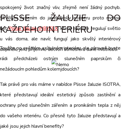
spokojený život značný vliv, zřejmě není žádný pochyb.
PLISSE ŽALUZIE DO
Skvělým řešením do jakéhokoliv interiéru proto mohou
KAŽDÉHO INTERIÉRU
být
Plisse žaluzie INBYTEX
, které nejenže regulují světlo
u vás doma, ale navíc fungují jako skvělý interiérový
Toužíte po světlém a útulném interiéru, ale zároveň byste
doplněk, jenž příjemně dotvoří atmosféru dané místnosti.
rádi předcházeli ostrým slunečním paprskům či
nežádoucím pohledům kolemjdoucích?
Tak právě pro vás máme v nabídce Plisse žaluzie ISOTRA,
které představují ideální estetický způsob zastínění a
ochrany před slunečním zářením a pronikáním tepla z něj
do vašeho interiéru. Co přesně tyto žaluzie představují a
jaké jsou jejich hlavní benefity?