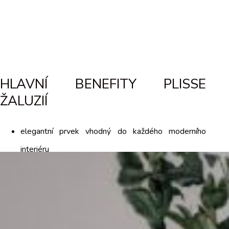
HLAVNÍ BENEFITY PLISSE
ŽALUZIÍ
elegantní prvek vhodný do každého moderního
interiéru
velké množství atypických tvarů, široký výběr
plisovaných materiálů a barev
látky různých stupňů propustnosti světla, látky
zatemňující, reflexní a PEARL látky