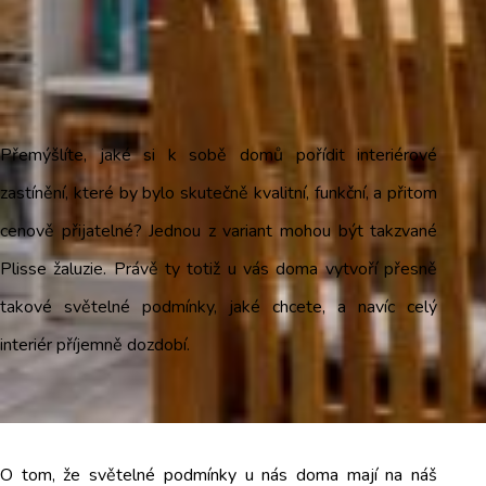
Přemýšlíte, jaké si k sobě domů pořídit interiérové
zastínění, které by bylo skutečně kvalitní, funkční, a přitom
cenově přijatelné? Jednou z variant mohou být takzvané
Plisse žaluzie. Právě ty totiž u vás doma vytvoří přesně
takové světelné podmínky, jaké chcete, a navíc celý
interiér příjemně dozdobí.
O tom, že světelné podmínky u nás doma mají na náš