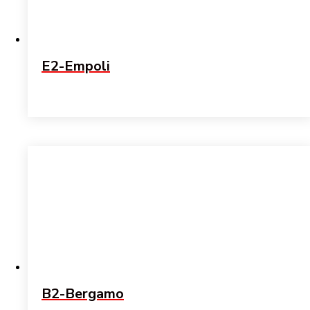
E2-Empoli
B2-Bergamo