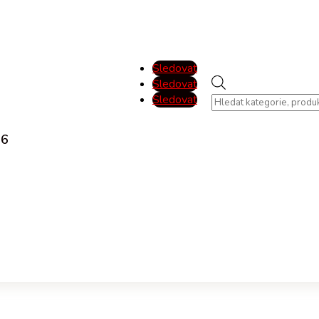
Sledovat
Products
Sledovat
search
Sledovat
46