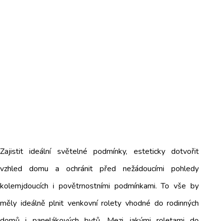
Zajistit ideální světelné podmínky, esteticky dotvořit
vzhled domu a ochránit před nežádoucími pohledy
kolemjdoucích i povětrnostními podmínkami. To vše by
měly ideálně plnit venkovní rolety vhodné do rodinných
domů i panelákových bytů. Mezi jakými roletami do