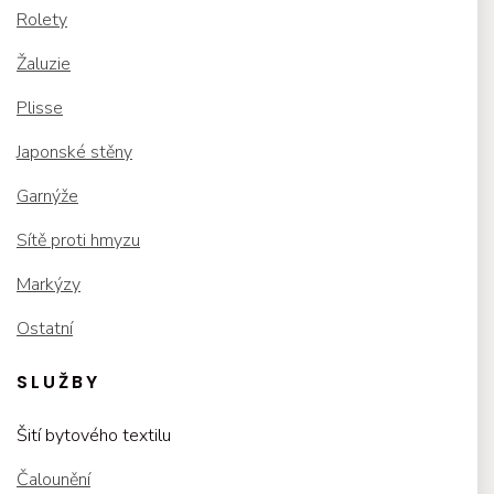
Rolety
Žaluzie
Plisse
Japonské stěny
Garnýže
Sítě proti hmyzu
Markýzy
Ostatní
SLUŽBY
Šití bytového textilu
Čalounění