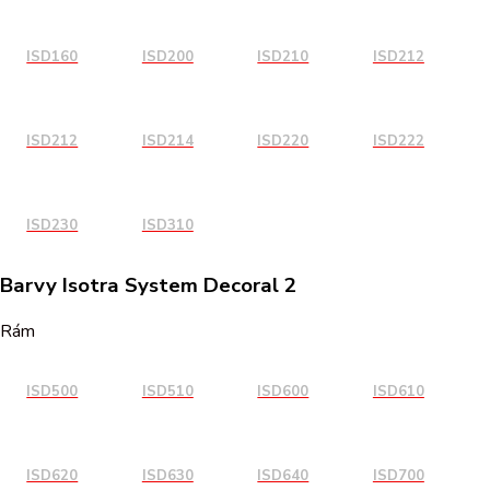
ISD160
ISD200
ISD210
ISD212
ISD212
ISD214
ISD220
ISD222
ISD230
ISD310
Barvy Isotra System Decoral 2
Rám
ISD500
ISD510
ISD600
ISD610
ISD620
ISD630
ISD640
ISD700