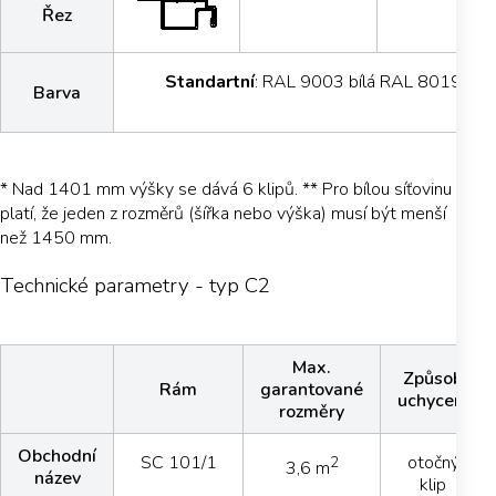
Řez
Standartní
: RAL 9003 bílá RAL 8019 hně
Barva
* Nad 1401 mm výšky se dává 6 klipů. ** Pro bílou síťovinu
platí, že jeden z rozměrů (šířka nebo výška) musí být menší
než 1450 mm.
Technické parametry - typ C2
Max.
Způsob
Rám
garantované
uchycení
rozměry
Obchodní
SC 101/1
otočný
2
3,6 m
název
klip