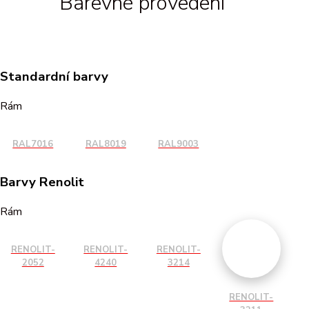
Barevné provedení
Standardní barvy
Rám
RAL7016
RAL8019
RAL9003
Barvy Renolit
Rám
RENOLIT-
RENOLIT-
RENOLIT-
2052
4240
3214
RENOLIT-