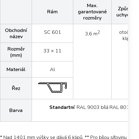
Max.
Způsob
Rám
garantované
uchycení
rozměry
Obchodní
SC 601
otočný
2
3,6 m
název
klip
Rozměr
33 × 11
(mm)
Materiál
Al
Řez
Standartní
: RAL 9003 bílá RAL 8019 hn
Barva
* Nad 1401 mm výšky se dává 6 klipů. ** Pro bílou síťovinu