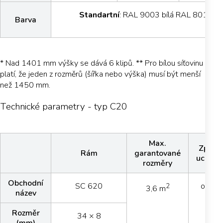
Standartní
: RAL 9003 bílá RAL 8019 hn
Barva
* Nad 1401 mm výšky se dává 6 klipů. ** Pro bílou síťovinu
platí, že jeden z rozměrů (šířka nebo výška) musí být menší
než 1450 mm.
Technické parametry - typ C20
Max.
Způso
Rám
garantované
uchyce
rozměry
Obchodní
SC 620
otočn
2
3,6 m
název
klip
Rozměr
34 × 8
(mm)