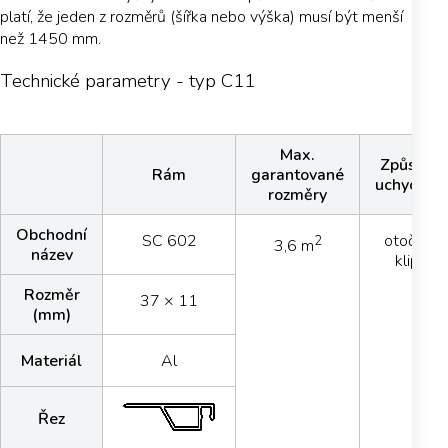
platí, že jeden z rozměrů (šířka nebo výška) musí být menší
než 1450 mm.
Technické parametry - typ C11
Max.
Způsob
Rám
garantované
uchycení
rozměry
Obchodní
SC 602
otočný
2
3,6 m
název
klip
Rozměr
37 × 11
(mm)
Materiál
Al
Řez