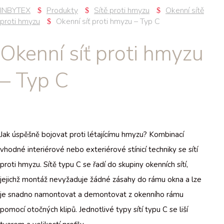
INBYTEX
Produkty
Sítě proti hmyzu
Okenní sítě
proti hmyzu
Okenní síť proti hmyzu – Typ C
Okenní síť proti hmyzu
– Typ C
Jak úspěšně bojovat proti létajícímu hmyzu? Kombinací
vhodné interiérové nebo exteriérové stínicí techniky se sítí
proti hmyzu. Sítě typu C se řadí do skupiny okenních sítí,
jejichž montáž nevyžaduje žádné zásahy do rámu okna a lze
je snadno namontovat a demontovat z okenního rámu
pomocí otočných klipů. Jednotlivé typy sítí typu C se liší