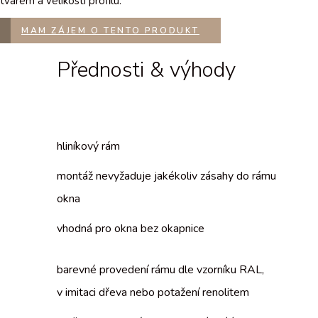
tvarem a velikostí profilu.
MAM ZÁJEM O TENTO PRODUKT
Přednosti & výhody
hliníkový rám
montáž nevyžaduje jakékoliv zásahy do rámu
okna
vhodná pro okna bez okapnice
barevné provedení rámu dle vzorníku RAL,
v imitaci dřeva nebo potažení renolitem