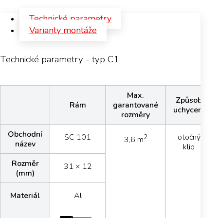
Technické parametry
Varianty montáže
Technické parametry - typ C1
Max.
Způsob
Rám
garantované
uchycení
rozměry
Obchodní
SC 101
otočný
2
3,6 m
název
klip
Rozměr
31 × 12
(mm)
Materiál
Al