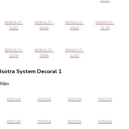
3211
RENOLIT-
RENOLIT-
RENOLIT-
RENOLIT-
3152
3043
3042
2179
RENOLIT-
RENOLIT-
RENOLIT-
2178
2065
1192
Isotra System Decoral 1
Rám
ISD110
ISD150
ISD120
ISD130
ISD140
ISD150
ISD152
ISD154