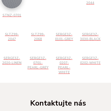
2044
STNZ-0701
SLTZ99-
SLTZ99-
SERGE3Z-
SERGE3Z-
2047
2068
0101-GREY
3030-BLACK
SERGE3Z-
SERGE3Z-
SERGE3Z-
SERGE3Z-
2020-LINEN
0701-
0207-
0202-WHITE
PEARL-GREY
PEARL-
WHITE
Kontaktujte nás