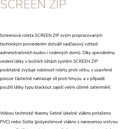
SCREEN ZIP
Screenová roleta SCREEN ZIP svým propracovaným
technickým provedením dotváří nadčasový vzhled
administrativních budov i rodinných domů. Díky speciálnímu
vedení látky v bočních lištách systém SCREEN ZIP
podstatně zvyšuje odolnost rolety proti větru, v uzavřené
poloze částečně nahrazuje síť proti hmyzu, a v případě
použití látky typu blackout zajistí velmi účinné zatemnění.
Volbou technické tkaniny Satiné (skelné vlákno potaženo
PVC) nebo Soltis (polyesterové vlákno s nanesenou vrstvou