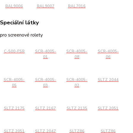
RAL9006
RAL9007
RAL7016
Speciální látky
pro screenové rolety
C-500-FSR
SCR-4005-
SCR-4005-
SCR-4005-
01
08
06
SCR-4005-
SCR-4005-
SCR-4005-
SLTZ 2044
05
03
02
SLTZ 2175
SLTZ 2167
SLTZ 2135
SLTZ 2051
SLTZ 2051
SLTZ 2047
SLTZ86
SLTZ86