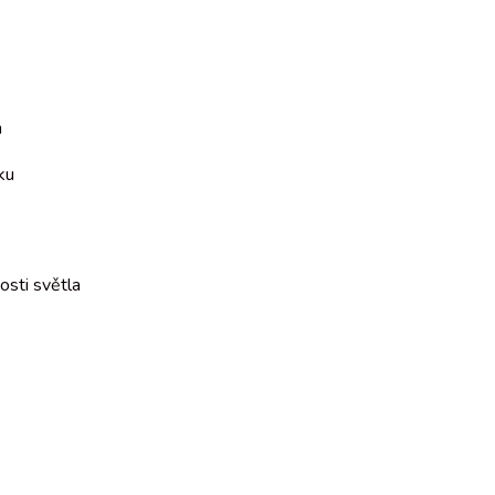
m
ku
osti světla