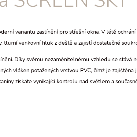
eta SCREEN SKY
 variantu zastínění pro střešní okna. V létě ochrání p
 tlumí venkovní hluk z deště a zajistí dostatečné soukr
ínění. Díky svému nezaměnitelnému vzhledu se stává n
ých vláken potažených vrstvou PVC, čímž je zajištěna je
kaniny získáte vynikající kontrolu nad světlem a současn