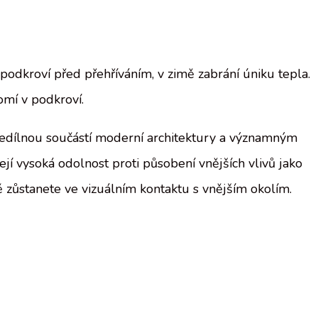
odkroví před přehříváním, v zimě zabrání úniku tepla.
omí v podkroví.
edílnou součástí moderní architektury a významným
jí vysoká odolnost proti působení vnějších vlivů jako
ě zůstanete ve vizuálním kontaktu s vnějším okolím.