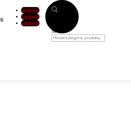
Sledovat
Sledovat
46
Sledovat
Products
search